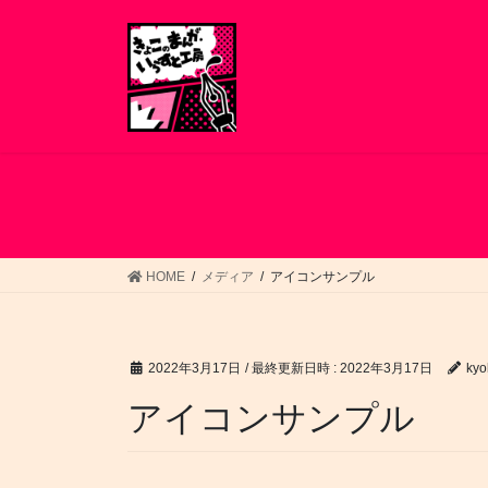
コ
ナ
ン
ビ
テ
ゲ
ン
ー
ツ
シ
へ
ョ
ス
ン
キ
に
ッ
移
プ
動
HOME
メディア
アイコンサンプル
2022年3月17日
/ 最終更新日時 :
2022年3月17日
kyo
アイコンサンプル