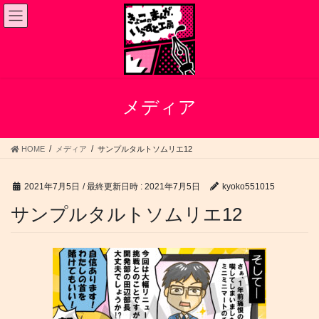
コ
ナ
ン
ビ
テ
ゲ
ン
ー
ツ
シ
へ
ョ
ス
ン
メディア
キ
に
ッ
移
プ
動
HOME
メディア
サンプルタルトソムリエ12
2021年7月5日
/ 最終更新日時 :
2021年7月5日
kyoko551015
サンプルタルトソムリエ12