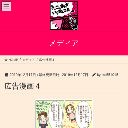
コ
ナ
ン
ビ
テ
ゲ
ン
ー
ツ
シ
へ
ョ
ス
ン
メディア
キ
に
ッ
移
プ
動
HOME
メディア
広告漫画４
2019年12月17日
/ 最終更新日時 :
2019年12月17日
kyoko551015
広告漫画４