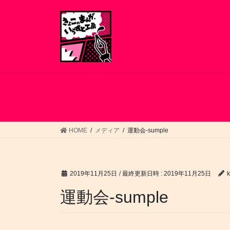
コ
ナ
ン
ビ
テ
ゲ
ン
ー
ツ
シ
へ
ョ
ス
ン
キ
に
ッ
移
プ
動
HOME
メディア
運動会-sumple
2019年11月25日
/ 最終更新日時 :
2019年11月25日
運動会-sumple