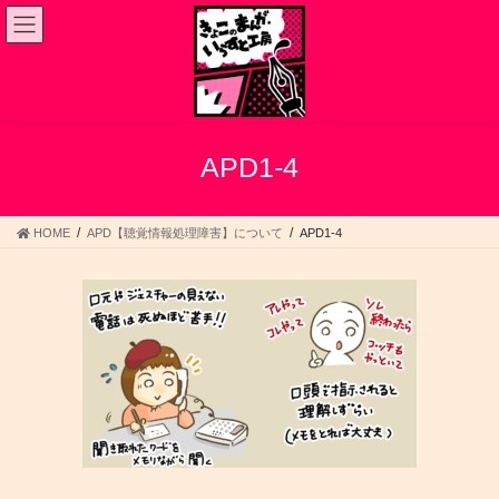
コ
ナ
ン
ビ
テ
ゲ
ン
ー
ツ
シ
へ
ョ
ス
ン
APD1-4
キ
に
ッ
移
プ
動
HOME
APD【聴覚情報処理障害】について
APD1-4