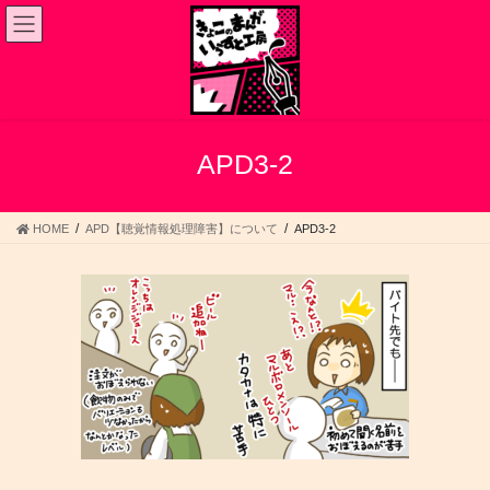
コ
ナ
ン
ビ
テ
ゲ
ン
ー
ツ
シ
へ
ョ
ス
ン
APD3-2
キ
に
ッ
移
プ
動
HOME
APD【聴覚情報処理障害】について
APD3-2