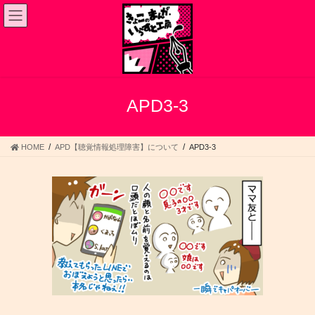
コ
ナ
ン
ビ
テ
ゲ
ン
ー
ツ
シ
へ
ョ
ス
ン
APD3-3
キ
に
ッ
移
プ
動
HOME
APD【聴覚情報処理障害】について
APD3-3