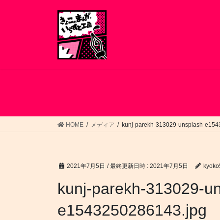
コ
ナ
ン
ビ
テ
ゲ
ン
ー
ツ
シ
へ
ョ
ス
ン
キ
に
ッ
移
プ
動
HOME
メディア
kunj-parekh-313029-unsplash-e154
2021年7月5日
/ 最終更新日時 :
2021年7月5日
kyoko
kunj-parekh-313029-un
e1543250286143.jpg