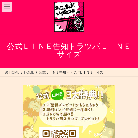
コ
ナ
ン
ビ
テ
ゲ
ン
ー
ツ
シ
へ
ョ
ス
ン
公式ＬＩＮＥ告知トラツバＬＩＮＥ
キ
に
サイズ
ッ
移
プ
動
HOME
HOME
公式ＬＩＮＥ告知トラツバＬＩＮＥサイズ